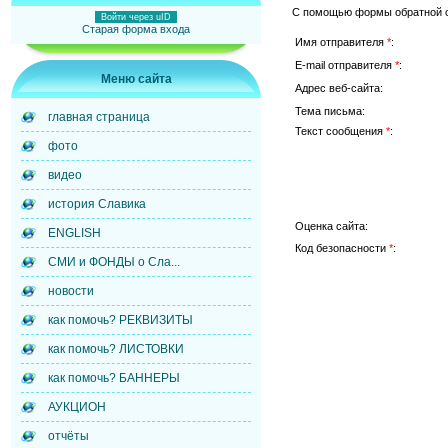
С помощью формы обратной с
Войти через uID
Старая форма входа
Имя отправителя
*
:
E-mail отправителя
*
:
Меню сайта
Адрес веб-сайта:
Тема письма:
главная страница
Текст сообщения
*
:
фото
видео
история Славика
Оценка сайта:
ENGLISH
Код безопасности
*
:
СМИ и ФОНДЫ о Сла...
новости
как помочь? РЕКВИЗИТЫ
как помочь? ЛИСТОВКИ
как помочь? БАННЕРЫ
АУКЦИОН
отчёты