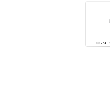
27.0
Докуме
754