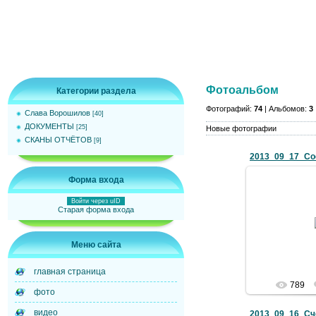
Фотоальбом
Категории раздела
Фотографий:
74
| Альбомов:
3
Слава Ворошилов
[40]
ДОКУМЕНТЫ
[25]
Новые фотографии
СКАНЫ ОТЧЁТОВ
[9]
Форма входа
Войти через uID
27.0
Старая форма входа
Докуме
Меню сайта
главная страница
789
фото
видео