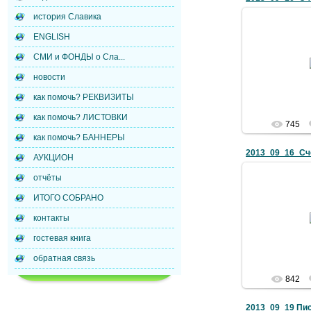
история Славика
ENGLISH
27.0
СМИ и ФОНДЫ о Сла...
Докуме
новости
как помочь? РЕКВИЗИТЫ
как помочь? ЛИСТОВКИ
745
как помочь? БАННЕРЫ
АУКЦИОН
отчёты
ИТОГО СОБРАНО
27.0
контакты
Докуме
гостевая книга
обратная связь
842